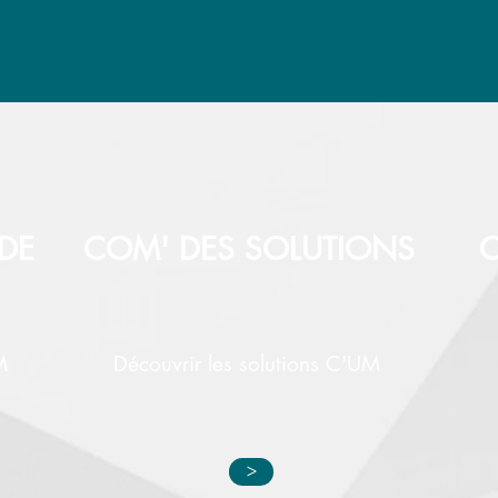
DE
COM' DES SOLUTIONS
C
M
Découvrir les solutions C'UM
>