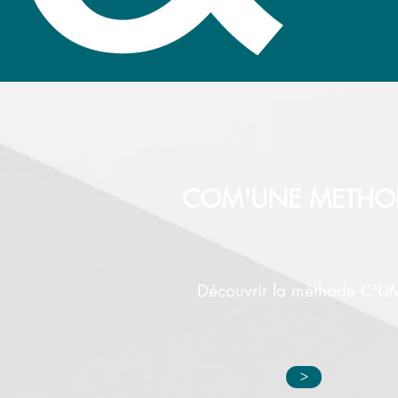
COM'UNE METHO
Découvrir la méthode C'U
>