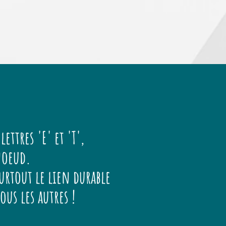
lettres 'E' et 'T',
 noeud.
urtout le lien durable
ous les autres !