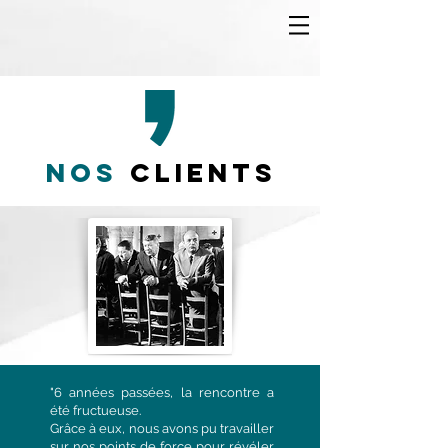
NOS
Clients
"6 années passées, la rencontre a
été fructueuse.
Grâce à eux, nous avons pu travailler
sur nos points de force pour révéler