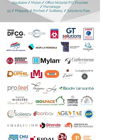
Aquitaine
/
Mylan
/
Office Notarial P.O. Fournier
/
Parrainage
33
/
Phippaly
/
Profeel
/
SoBeezy
/
Solutions Paie