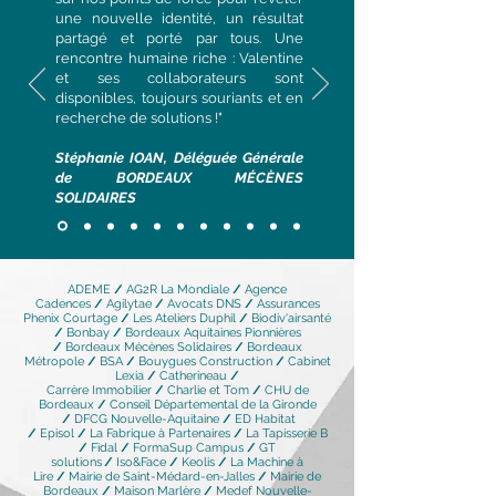
une nouvelle identité, un résultat
partagé et porté par tous. Une
rencontre humaine riche : Valentine
et ses collaborateurs sont
disponibles, toujours souriants et en
recherche de solutions !"
Stéphanie IOAN, Déléguée Générale
de BORDEAUX MÉCÈNES
SOLIDAIRES
ADEME
/
AG2R La Mondiale
/
Agence
Cadences
/
Agilytae
/
Avocats
DNS
/
Assurances
Phenix Courtage
/
Les Ateliers Duphil
/
Biodiv'airsanté
/
Bonbay
/
Bordeaux Aquitaines Pionnières
/
Bordeaux Mécènes Solidaires
/
Bordeaux
Métropole
/
BSA
/
Bouygues Construction
/
Cabinet
Lexia
/
Catherineau
/
Carrère Immobilier
/
Charlie et Tom
/
CHU de
Bordeaux
/
Conseil Départemental de la Gironde
/
DFCG Nouvelle-Aquitaine
/
ED Habitat
/
Episol
/
La Fabrique à Partenaires
/
La Tapisserie B
/
Fidal
/
FormaSup Campus
/
GT
solutions
/
Iso&Face
/
Keolis
/
La Machine à
Lire
/
Mairie de Saint-Médard-en-Jalles
/
Mairie de
Bordeaux
/
Maison Marlère
/
Medef Nouvelle-